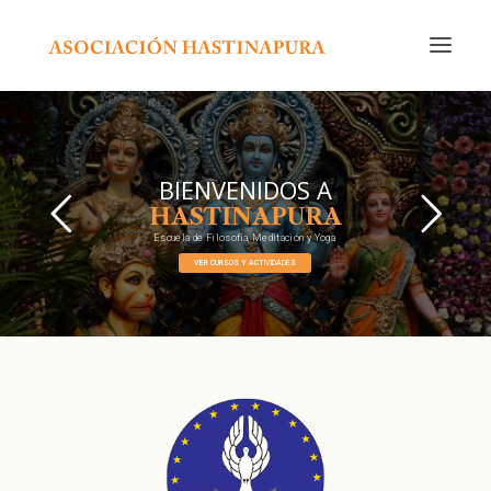
INICIO
CURSOS Y ACTIVIDADES
BIENVENIDOS A
CALENDARIO
HASTINAPURA
Escuela de Filosofía, Meditación y Yoga
NOSOTROS
VER CURSOS Y ACTIVIDADES
EDITORIAL
RADIO
CONTACTO