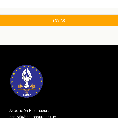
Asociación Hastinapura
central@hastinapura.org.uy