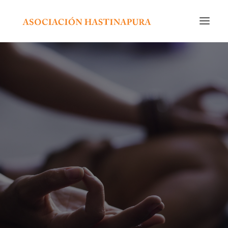
INICIO
CURSOS Y ACTIVIDADES
CALENDARIO
NOSOTROS
EDITORIAL
RADIO
CONTACTO