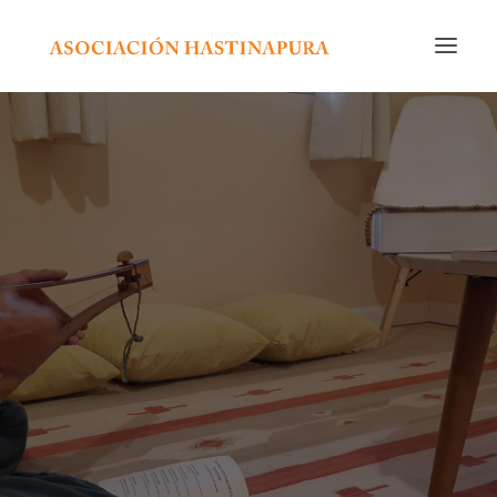
INICIO
CURSOS Y ACTIVIDADES
CALENDARIO
NOSOTROS
EDITORIAL
RADIO
CONTACTO