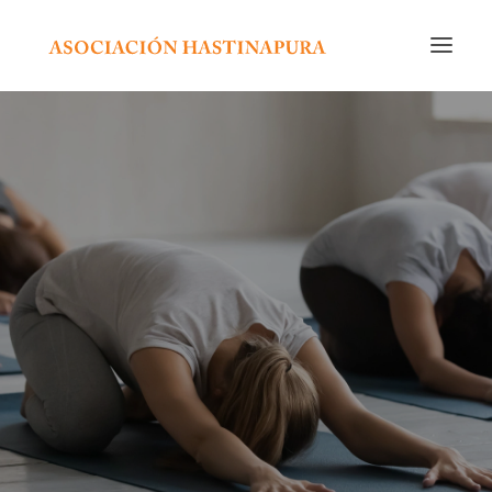
INICIO
CURSOS Y ACTIVIDADES
CALENDARIO
NOSOTROS
EDITORIAL
RADIO
CONTACTO