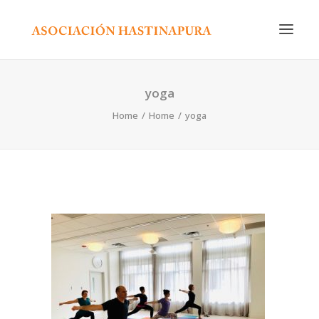
INICIO
yoga
CURSOS Y ACTIVIDADES
Home
Home
yoga
CALENDARIO
NOSOTROS
EDITORIAL
RADIO
CONTACTO