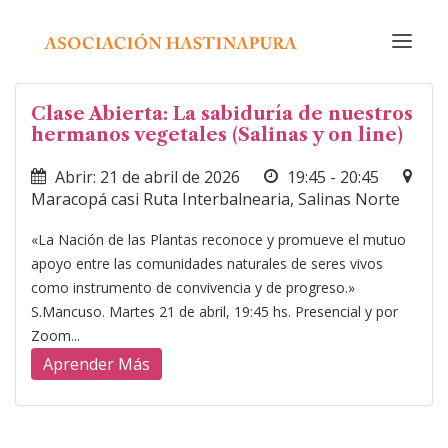
Clase Abierta: La sabiduría de nuestros
INICIO
hermanos vegetales (Salinas y on line)
CURSOS Y ACTIVIDADES
Abrir: 21 de abril de 2026
19:45 - 20:45
CALENDARIO
Maracopá casi Ruta Interbalnearia, Salinas Norte
NOSOTROS
«La Nación de las Plantas reconoce y promueve el mutuo
EDITORIAL
apoyo entre las comunidades naturales de seres vivos
como instrumento de convivencia y de progreso.»
RADIO
S.Mancuso. Martes 21 de abril, 19:45 hs. Presencial y por
CONTACTO
Zoom...
Aprender Más