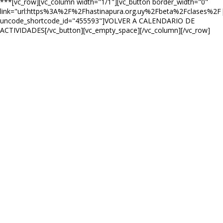
***[vc_row][vc_column width="1/1"][vc_button border_width="0"
link="url:https%3A%2F%2Fhastinapura.org.uy%2Fbeta%2Fclases%2F|ti
uncode_shortcode_id="455593"]VOLVER A CALENDARIO DE
ACTIVIDADES[/vc_button][vc_empty_space][/vc_column][/vc_row]